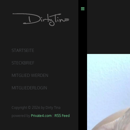
STARTSEITE
STECKBRIEF
MITGLIED WERDEN
MITGLIEDERLOGIN
Copyright © 2026 by Dirty Tina
powered by
Private4.com
|
RSS Feed